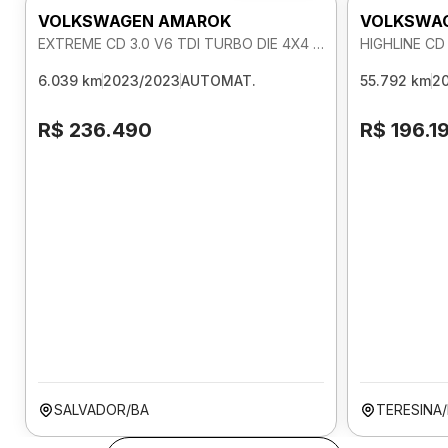
VOLKSWAGEN AMAROK
VOLKSWA
EXTREME CD 3.0 V6 TDI TURBO DIE 4X4 AUTOMATICO
6.039 km
2023/2023
AUTOMAT.
55.792 km
2
R$ 236.490
R$ 196.1
SALVADOR/BA
TERESINA/