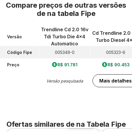
Compare preços de outras versões
de
na tabela Fipe
Trendline Cd 2.0 16v
Cd Trendline 2.0 
Tdi Turbo Die 4x4
Versão
Turbo Diesel 4
Automatico
Código Fipe
005349-0
005323-6
Preço
R$ 91.781
R$ 90.453
Mais detalhes
Versão pesquisada
Ofertas similares de
na Tabela Fipe
Foto 360º