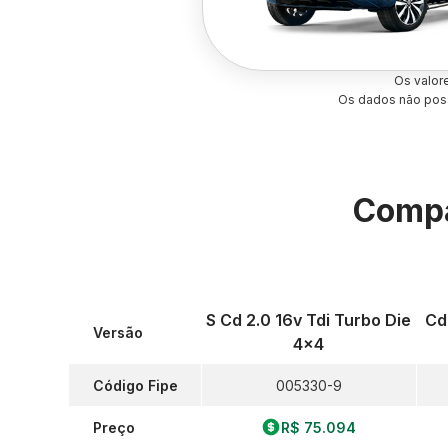
Os valor
Os dados não poss
Compa
S Cd 2.0 16v Tdi Turbo Die
Cd
Versão
4x4
Código Fipe
005330-9
Preço
R$ 75.094