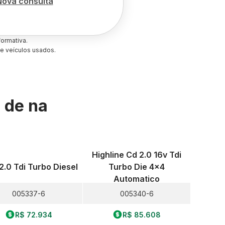
Nova consulta
ormativa.
e veículos usados.
s de
na
Highline Cd 2.0 16v Tdi
2.0 Tdi Turbo Diesel
Turbo Die 4x4
Automatico
005337-6
005340-6
R$ 72.934
R$ 85.608