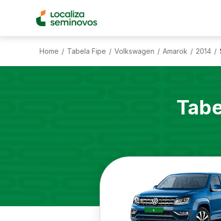
Home
Tabela Fipe
Volkswagen
Amarok
2014
/
/
/
/
/
Tabe