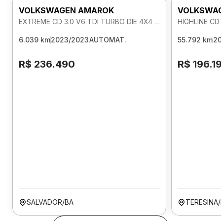
VOLKSWAGEN AMAROK
VOLKSWA
EXTREME CD 3.0 V6 TDI TURBO DIE 4X4 AUTOMATICO
6.039 km
2023/2023
AUTOMAT.
55.792 km
2
R$ 236.490
R$ 196.1
SALVADOR/BA
TERESINA/