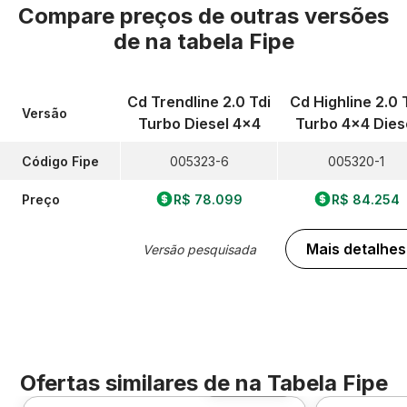
Compare preços de outras versões
de
na tabela Fipe
Cd Trendline 2.0 Tdi
Cd Highline 2.0 
Versão
Turbo Diesel 4x4
Turbo 4x4 Dies
Código Fipe
005323-6
005320-1
Preço
R$ 78.099
R$ 84.254
Mais detalhes
Versão pesquisada
Ofertas similares de
na Tabela Fipe
Foto 360º