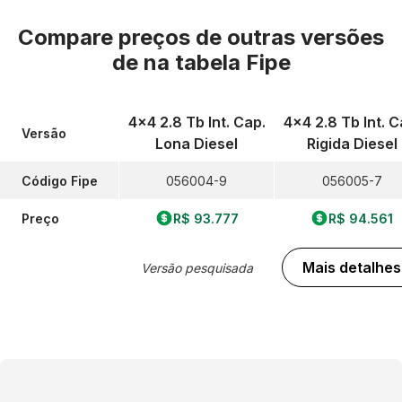
Compare preços de outras versões
de
na tabela Fipe
4x4 2.8 Tb Int. Cap.
4x4 2.8 Tb Int. C
Versão
Lona Diesel
Rigida Diesel
Código Fipe
056004-9
056005-7
Preço
R$ 93.777
R$ 94.561
Mais detalhes
Versão pesquisada