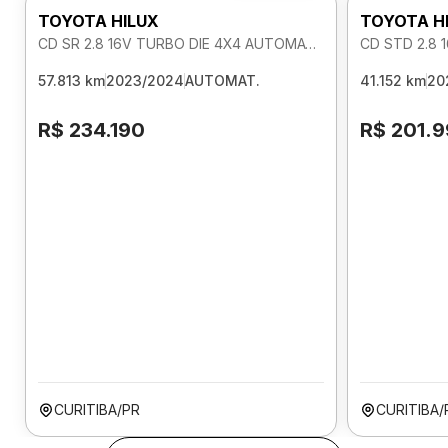
TOYOTA HILUX
TOYOTA H
CD SR 2.8 16V TURBO DIE 4X4 AUTOMATICO
CD STD 2.8 
57.813 km
2023/2024
AUTOMAT.
41.152 km
20
R$ 234.190
R$ 201.
CURITIBA/PR
CURITIBA/