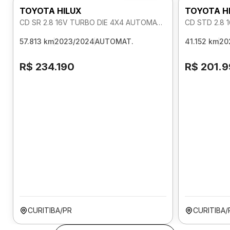
TOYOTA HILUX
TOYOTA H
CD SR 2.8 16V TURBO DIE 4X4 AUTOMATICO
CD STD 2.8 
57.813 km
2023/2024
AUTOMAT.
41.152 km
20
R$ 234.190
R$ 201.
CURITIBA/PR
CURITIBA/