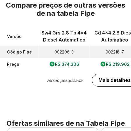
Compare preços de outras versões
de
na tabela Fipe
Sw4 Grs 2.8 Tb 4x4
Cd 4x4 2.8 Dies
Versão
Diesel Automatico
Automatico
Código Fipe
002206-3
002218-7
Preço
R$ 374.306
R$ 219.902
Mais detalhes
Versão pesquisada
Ofertas similares de
na Tabela Fipe
Foto 360º