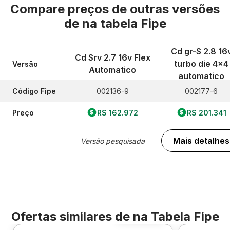
Compare preços de outras versões
de
na tabela Fipe
Cd gr-S 2.8 16
Cd Srv 2.7 16v Flex
turbo die 4x4
Versão
Automatico
automatico
Código Fipe
002136-9
002177-6
Preço
R$ 162.972
R$ 201.341
Mais detalhes
Versão pesquisada
Ofertas similares de
na Tabela Fipe
Foto 360º