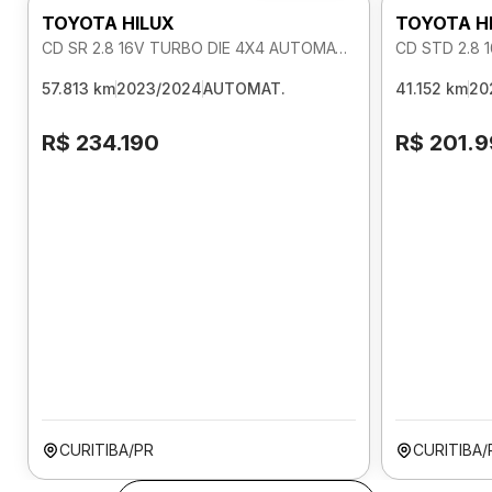
TOYOTA HILUX
TOYOTA H
CD SR 2.8 16V TURBO DIE 4X4 AUTOMATICO
CD STD 2.8 
57.813 km
2023/2024
AUTOMAT.
41.152 km
20
R$ 234.190
R$ 201.
CURITIBA/PR
CURITIBA/