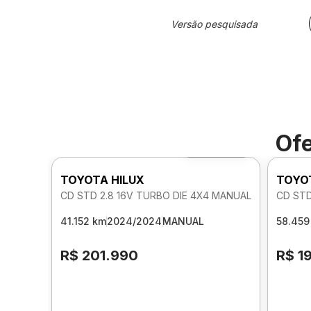
Versão pesquisada
Ofe
Foto 360º
TOYOTA HILUX
TOYO
CD STD 2.8 16V TURBO DIE 4X4 MANUAL
CD STD
41.152 km
2024/2024
MANUAL
58.459
R$ 201.990
R$ 1