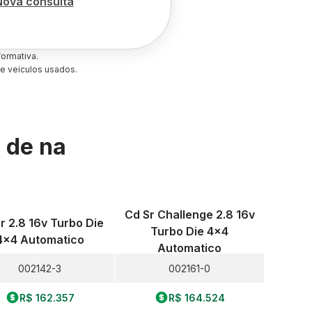
Nova consulta
ormativa.
e veículos usados.
s de
na
Cd Sr Challenge 2.8 16v
r 2.8 16v Turbo Die
Turbo Die 4x4
4x4 Automatico
Automatico
002142-3
002161-0
R$ 162.357
R$ 164.524