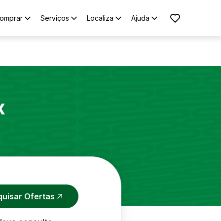
omprar
Serviços
Localiza
Ajuda
x
quisar Ofertas