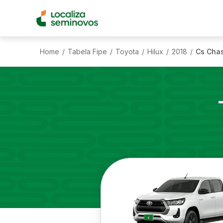
Home
Tabela Fipe
Toyota
Hilux
2018
Cs Chas
/
/
/
/
/