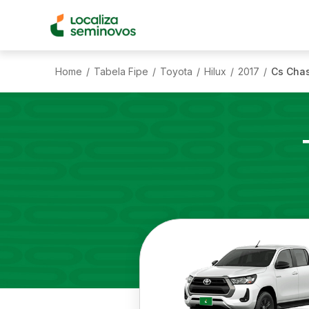
Home
Tabela Fipe
Toyota
Hilux
2017
Cs Chas
/
/
/
/
/