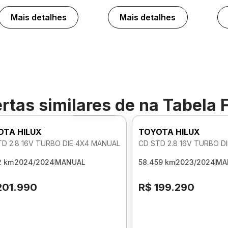
Mais detalhes
Mais detalhes
rtas similares de
na Tabela 
Foto 360º
OTA HILUX
TOYOTA HILUX
TD 2.8 16V TURBO DIE 4X4 MANUAL
CD STD 2.8 16V TURBO D
2 km
2024/2024
MANUAL
58.459 km
2023/2024
MA
201.990
R$ 199.290