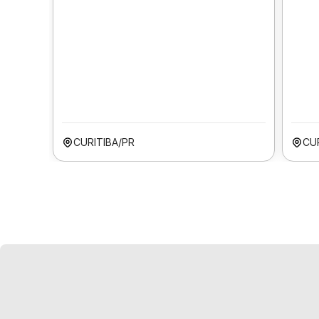
CURITIBA/PR
CU