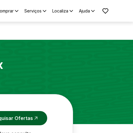
omprar
Serviços
Localiza
Ajuda
x
quisar Ofertas