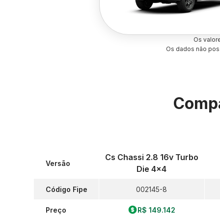
Os valor
Os dados não poss
Compa
Cs Chassi 2.8 16v Turbo
Versão
Die 4x4
Código Fipe
002145-8
Preço
R$ 149.142