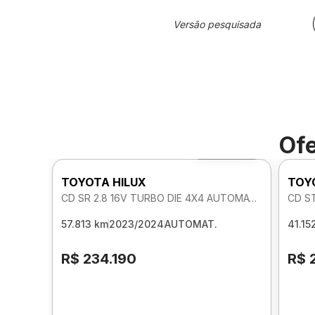
Versão pesquisada
Ofe
Foto 360º
TOYOTA HILUX
TOY
CD SR 2.8 16V TURBO DIE 4X4 AUTOMATICO
CD S
57.813 km
2023/2024
AUTOMAT.
41.15
R$ 234.190
R$ 