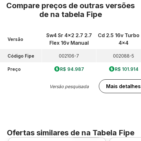
Compare preços de outras versões
de
na tabela Fipe
Sw4 Sr 4x2 2.7 2.7
Cd 2.5 16v Turbo
Versão
Flex 16v Manual
4x4
Código Fipe
002106-7
002088-5
Preço
R$ 94.987
R$ 101.914
Mais detalhes
Versão pesquisada
Ofertas similares de
na Tabela Fipe
Foto 360º