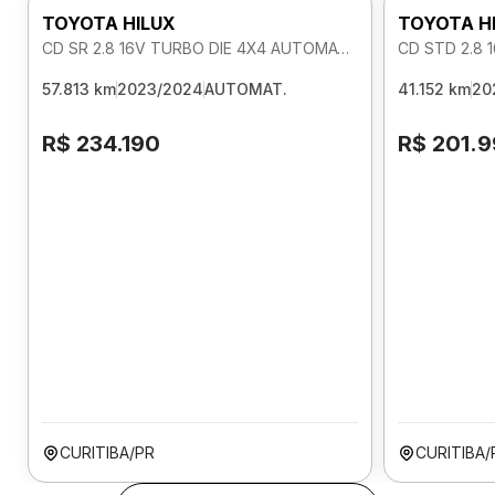
TOYOTA HILUX
TOYOTA H
CD SR 2.8 16V TURBO DIE 4X4 AUTOMATICO
CD STD 2.8 
57.813 km
2023/2024
AUTOMAT.
41.152 km
20
R$ 234.190
R$ 201.
CURITIBA/PR
CURITIBA/