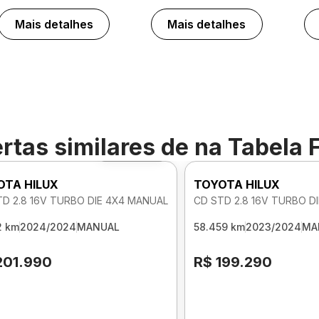
Mais detalhes
Mais detalhes
rtas similares de
na Tabela 
Foto 360º
OTA HILUX
TOYOTA HILUX
TD 2.8 16V TURBO DIE 4X4 MANUAL
CD STD 2.8 16V TURBO D
2 km
2024/2024
MANUAL
58.459 km
2023/2024
MA
201.990
R$ 199.290