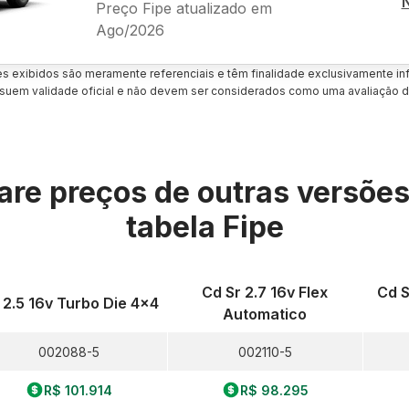
Preço Fipe atualizado em
Ago/2026
es exibidos são meramente referenciais e têm finalidade exclusivamente inf
uem validade oficial e não devem ser considerados como uma avaliação d
re preços de outras versõe
tabela Fipe
Cd Sr 2.7 16v Flex
Cd S
 2.5 16v Turbo Die 4x4
Automatico
002088-5
002110-5
R$ 101.914
R$ 98.295