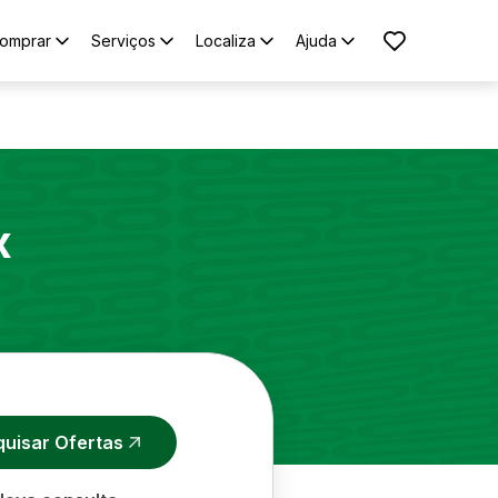
omprar
Serviços
Localiza
Ajuda
x
quisar Ofertas