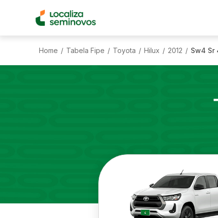
Home
Tabela Fipe
Toyota
Hilux
2012
Sw4 Sr 
/
/
/
/
/