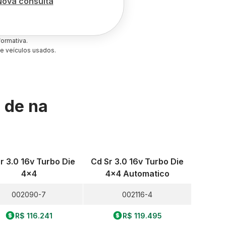
Nova consulta
ormativa.
e veículos usados.
s de
na
r 3.0 16v Turbo Die
Cd Sr 3.0 16v Turbo Die
4x4
4x4 Automatico
002090-7
002116-4
R$ 116.241
R$ 119.495