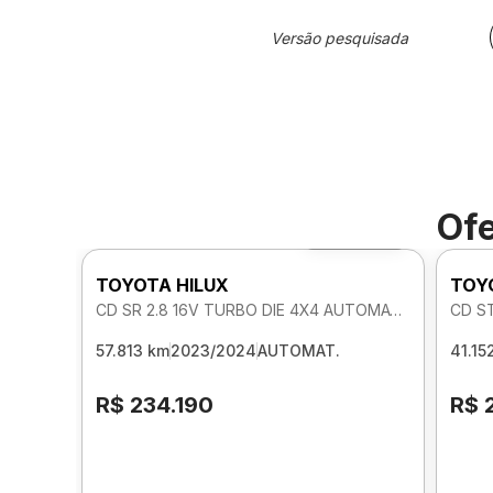
Versão pesquisada
Ofe
Foto 360º
TOYOTA HILUX
TOY
CD SR 2.8 16V TURBO DIE 4X4 AUTOMATICO
CD S
57.813 km
2023/2024
AUTOMAT.
41.15
R$ 234.190
R$ 