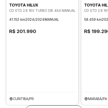
TOYOTA HILUX
TOYOTA HI
CD STD 2.8 16V TURBO DIE 4X4 MANUAL
CD STD 2.8 1
41.152 km
2024/2024
MANUAL
58.459 km
202
R$ 201.990
R$ 199.29
CURITIBA/PR
MARABÁ/PA