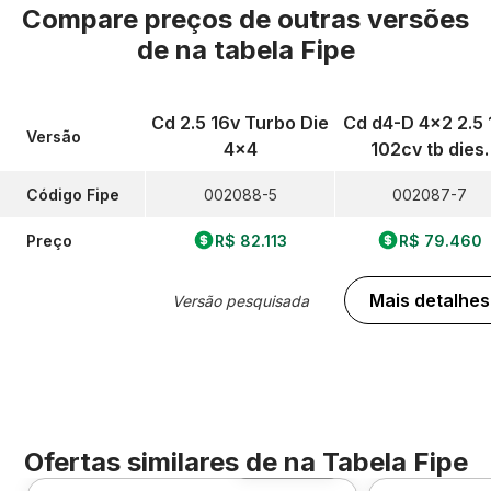
Compare preços de outras versões
de
na tabela Fipe
Cd 2.5 16v Turbo Die
Cd d4-D 4x2 2.5 
Versão
4x4
102cv tb dies.
Código Fipe
002088-5
002087-7
Preço
R$ 82.113
R$ 79.460
Mais detalhes
Versão pesquisada
Ofertas similares de
na Tabela Fipe
Foto 360º