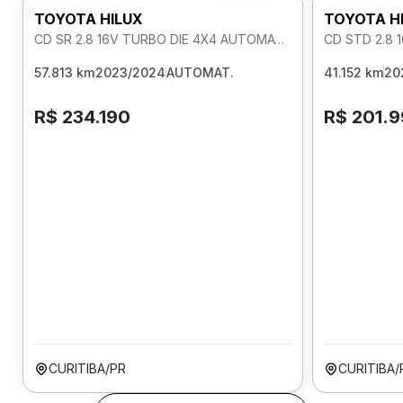
TOYOTA HILUX
TOYOTA H
CD SR 2.8 16V TURBO DIE 4X4 AUTOMATICO
CD STD 2.8 
57.813 km
2023/2024
AUTOMAT.
41.152 km
20
R$ 234.190
R$ 201.
CURITIBA/PR
CURITIBA/