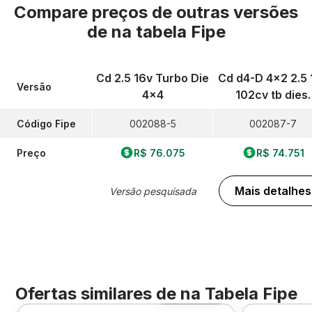
Compare preços de outras versões
de
na tabela Fipe
Cd 2.5 16v Turbo Die
Cd d4-D 4x2 2.5 
Versão
4x4
102cv tb dies.
Código Fipe
002088-5
002087-7
Preço
R$ 76.075
R$ 74.751
Mais detalhes
Versão pesquisada
Ofertas similares de
na Tabela Fipe
Foto 360º