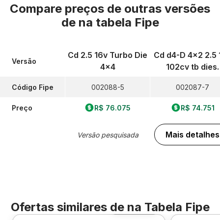
Compare preços de outras versões
de
na tabela Fipe
Cd 2.5 16v Turbo Die
Cd d4-D 4x2 2.5 
Versão
4x4
102cv tb dies.
Código Fipe
002088-5
002087-7
Preço
R$ 76.075
R$ 74.751
Mais detalhes
Versão pesquisada
Ofertas similares de
na Tabela Fipe
Foto 360º