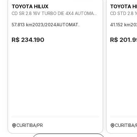
TOYOTA HILUX
TOYOTA H
CD SR 2.8 16V TURBO DIE 4X4 AUTOMATICO
CD STD 2.8 
57.813 km
2023/2024
AUTOMAT.
41.152 km
20
R$ 234.190
R$ 201.
CURITIBA/PR
CURITIBA/