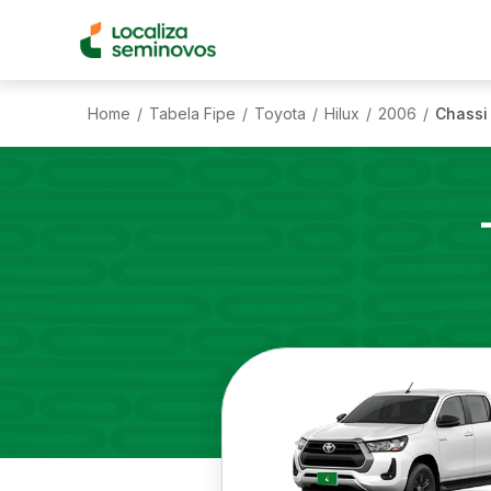
Home
Tabela Fipe
Toyota
Hilux
2006
Chassi 
/
/
/
/
/