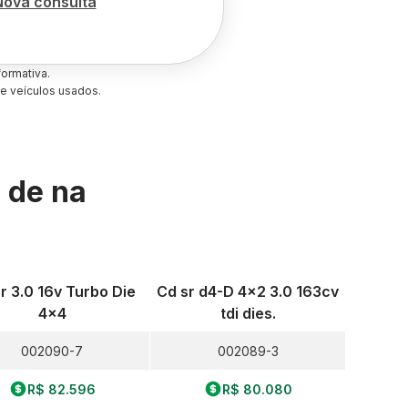
Nova consulta
ormativa.
e veículos usados.
s de
na
r 3.0 16v Turbo Die
Cd sr d4-D 4x2 3.0 163cv
4x4
tdi dies.
002090-7
002089-3
R$ 82.596
R$ 80.080