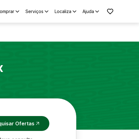
omprar
Serviços
Localiza
Ajuda
x
quisar Ofertas