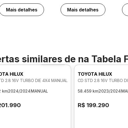
Mais detalhes
Mais detalhes
rtas similares de
na Tabela 
Foto 360º
OTA HILUX
TOYOTA HILUX
TD 2.8 16V TURBO DIE 4X4 MANUAL
CD STD 2.8 16V TURBO D
2 km
2024/2024
MANUAL
58.459 km
2023/2024
MA
201.990
R$ 199.290