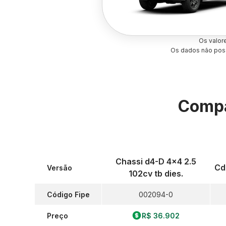
Os valor
Os dados não poss
Compa
Chassi d4-D 4x4 2.5
Cd
Versão
102cv tb dies.
Código Fipe
002094-0
Preço
R$ 36.902