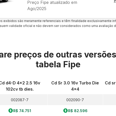
Preço Fipe atualizado em
Ago/2025
es exibidos são meramente referenciais e têm finalidade exclusivamente inf
uem validade oficial e não devem ser considerados como uma avaliação d
re preços de outras versõe
tabela Fipe
Cd d4-D 4x2 2.5 16v
Cd Sr 3.0 16v Turbo Die
Cd sr
102cv tb dies.
4x4
002087-7
002090-7
R$ 74.751
R$ 82.596