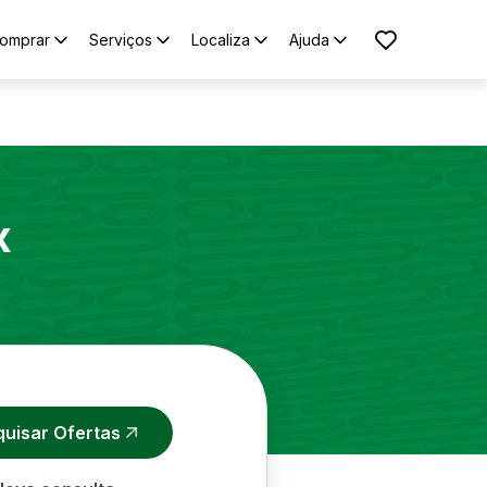
omprar
Serviços
Localiza
Ajuda
x
quisar Ofertas