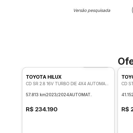
Versão pesquisada
Ofe
Foto 360º
TOYOTA HILUX
TOY
CD SR 2.8 16V TURBO DIE 4X4 AUTOMATICO
CD S
57.813 km
2023/2024
AUTOMAT.
41.15
R$ 234.190
R$ 