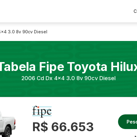
C
4x4 3.0 8v 90cv Diesel
Tabela Fipe
Toyota
Hilu
2006
Cd Dx 4x4 3.0 8v 90cv Diesel
Pes
R$ 66.653