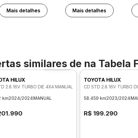
Mais detalhes
Mais detalhes
rtas similares de
na Tabela 
Foto 360º
OTA HILUX
TOYOTA HILUX
TD 2.8 16V TURBO DIE 4X4 MANUAL
CD STD 2.8 16V TURBO D
2 km
2024/2024
MANUAL
58.459 km
2023/2024
MA
201.990
R$ 199.290