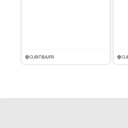
CURITIBA/PR
CU