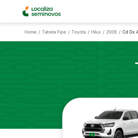
Home
Tabela Fipe
Toyota
Hilux
2006
Cd Dx 
/
/
/
/
/