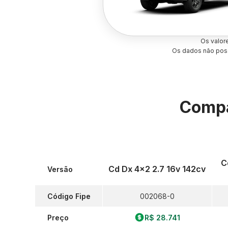
Os valor
Os dados não poss
Compa
C
Cd Dx 4x2 2.7 16v 142cv
Versão
Código Fipe
002068-0
Preço
R$ 28.741