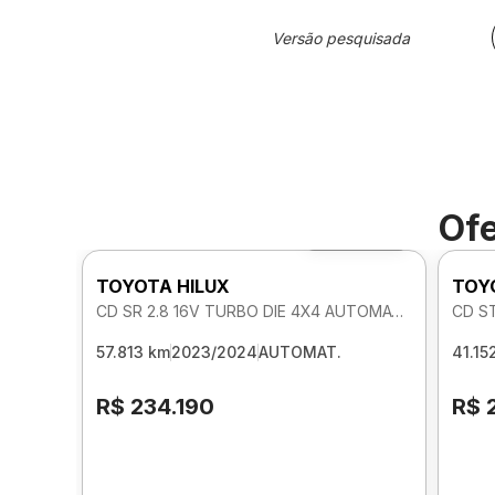
Versão pesquisada
Ofe
Foto 360º
TOYOTA HILUX
TOY
CD SR 2.8 16V TURBO DIE 4X4 AUTOMATICO
CD S
57.813 km
2023/2024
AUTOMAT.
41.15
R$ 234.190
R$ 