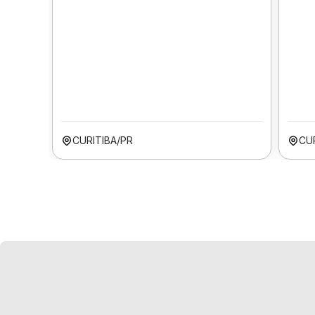
CURITIBA/PR
CU