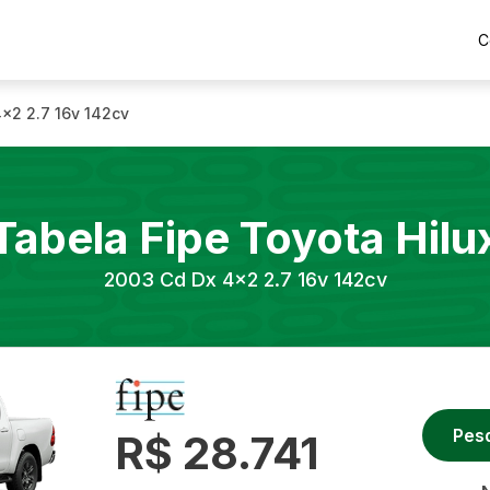
C
x2 2.7 16v 142cv
Tabela Fipe
Toyota
Hilu
2003
Cd Dx 4x2 2.7 16v 142cv
Pes
R$ 28.741