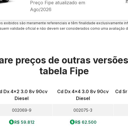
Preço Fipe atualizado em
Ago/2026
es exibidos são meramente referenciais e têm finalidade exclusivamente inf
uem validade oficial e não devem ser considerados como uma avaliação d
re preços de outras versõe
tabela Fipe
d Dx 4x2 3.0 8v 90cv
Cd Dx 4x4 3.0 8v 90cv
Cd Sr
Diesel
Diesel
002069-9
002075-3
R$ 59.812
R$ 62.500