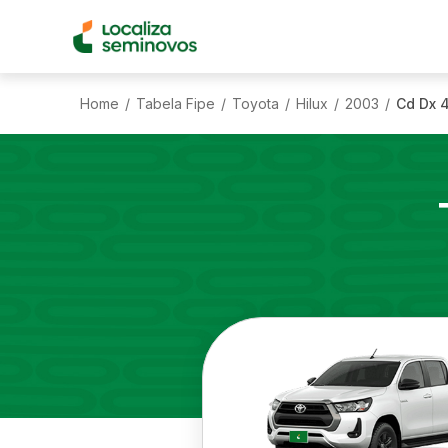
Home
Tabela Fipe
Toyota
Hilux
2003
Cd Dx 4
/
/
/
/
/