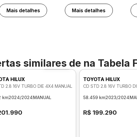
Mais detalhes
Mais detalhes
rtas similares de
na Tabela 
Foto 360º
OTA HILUX
TOYOTA HILUX
TD 2.8 16V TURBO DIE 4X4 MANUAL
CD STD 2.8 16V TURBO D
2 km
2024/2024
MANUAL
58.459 km
2023/2024
MA
201.990
R$ 199.290