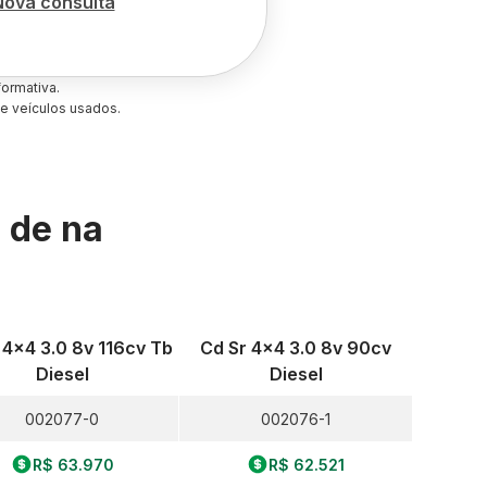
Nova consulta
ormativa.
e veículos usados.
s de
na
 4x4 3.0 8v 116cv Tb
Cd Sr 4x4 3.0 8v 90cv
Diesel
Diesel
002077-0
002076-1
R$ 63.970
R$ 62.521