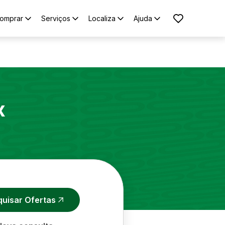
omprar
Serviços
Localiza
Ajuda
x
quisar Ofertas