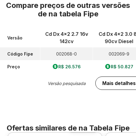
Compare preços de outras versões
de
na tabela Fipe
Cd Dx 4x2 2.7 16v
Cd Dx 4x2 3.0 
Versão
142cv
90cv Diesel
Código Fipe
002068-0
002069-9
Preço
R$ 26.576
R$ 50.827
Mais detalhes
Versão pesquisada
Ofertas similares de
na Tabela Fipe
Foto 360º