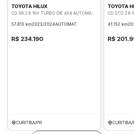
TOYOTA HILUX
TOYOTA H
CD SR 2.8 16V TURBO DIE 4X4 AUTOMATICO
CD STD 2.8 
57.813 km
2023/2024
AUTOMAT.
41.152 km
20
R$ 234.190
R$ 201.
CURITIBA/PR
CURITIBA/