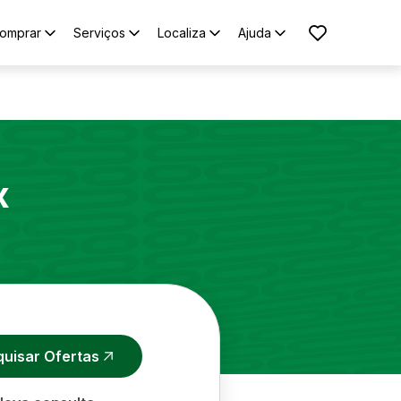
omprar
Serviços
Localiza
Ajuda
x
quisar Ofertas