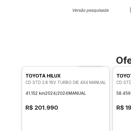
Versão pesquisada
Ofe
Foto 360º
TOYOTA HILUX
TOYO
CD STD 2.8 16V TURBO DIE 4X4 MANUAL
CD STD
41.152 km
2024/2024
MANUAL
58.459
R$ 201.990
R$ 1