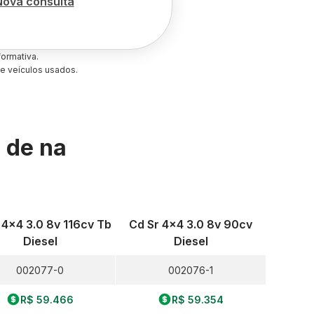
Nova consulta
ormativa.
e veículos usados.
s de
na
 4x4 3.0 8v 116cv Tb
Cd Sr 4x4 3.0 8v 90cv
Diesel
Diesel
002077-0
002076-1
R$ 59.466
R$ 59.354