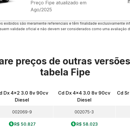
Preço Fipe atualizado em
Ago/2025
es exibidos são meramente referenciais e têm finalidade exclusivamente inf
uem validade oficial e não devem ser considerados como uma avaliação d
re preços de outras versõe
tabela Fipe
d Dx 4x2 3.0 8v 90cv
Cd Dx 4x4 3.0 8v 90cv
Cd Sr
Diesel
Diesel
002069-9
002075-3
R$ 50.827
R$ 58.023