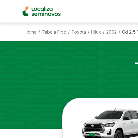
Home
Tabela Fipe
Toyota
Hilux
2002
Cd 2.5 
/
/
/
/
/