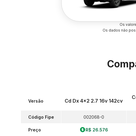
Os valor
Os dados não poss
Compa
C
Cd Dx 4x2 2.7 16v 142cv
Versão
Código Fipe
002068-0
Preço
R$ 26.576