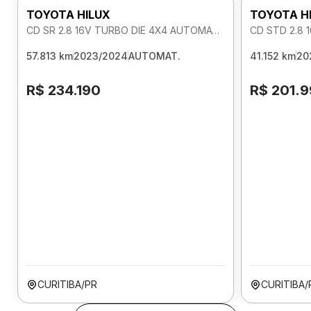
TOYOTA HILUX
TOYOTA H
CD SR 2.8 16V TURBO DIE 4X4 AUTOMATICO
CD STD 2.8 
57.813 km
2023/2024
AUTOMAT.
41.152 km
20
R$ 234.190
R$ 201.
CURITIBA/PR
CURITIBA/