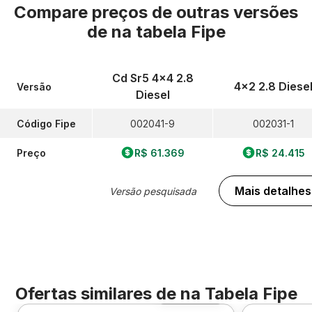
Compare preços de outras versões
de
na tabela Fipe
Cd Sr5 4x4 2.8
4x2 2.8 Diese
Versão
Diesel
Código Fipe
002041-9
002031-1
Preço
R$ 61.369
R$ 24.415
Mais detalhes
Versão pesquisada
Ofertas similares de
na Tabela Fipe
Foto 360º