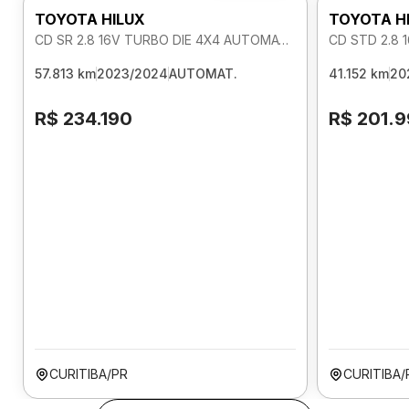
TOYOTA HILUX
TOYOTA H
CD SR 2.8 16V TURBO DIE 4X4 AUTOMATICO
CD STD 2.8 
57.813 km
2023/2024
AUTOMAT.
41.152 km
20
R$ 234.190
R$ 201.
CURITIBA/PR
CURITIBA/