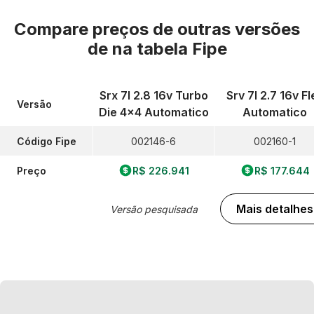
Compare preços de outras versões
de
na tabela Fipe
Srx 7l 2.8 16v Turbo
Srv 7l 2.7 16v Fl
Versão
Die 4x4 Automatico
Automatico
Código Fipe
002146-6
002160-1
Preço
R$ 226.941
R$ 177.644
Mais detalhes
Versão pesquisada