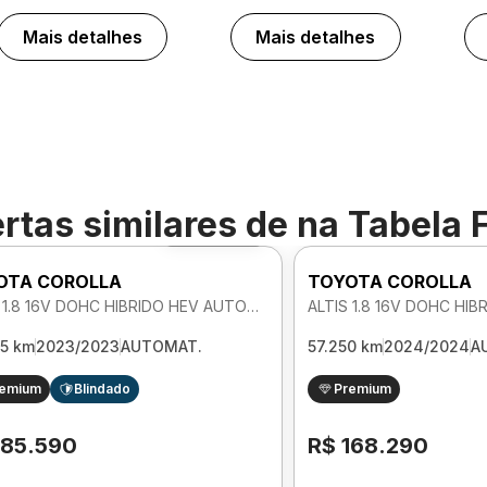
Mais detalhes
Mais detalhes
rtas similares de
na Tabela 
Foto 360º
OTA COROLLA
TOYOTA COROLLA
ALTIS 1.8 16V DOHC HIBRIDO HEV AUTOMATICO
65 km
2023/2023
AUTOMAT.
57.250 km
2024/2024
A
remium
Blindado
Premium
185.590
R$ 168.290