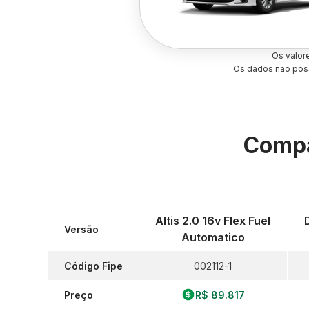
Os valor
Os dados não poss
Compa
Altis 2.0 16v Flex Fuel
Versão
Automatico
Código Fipe
002112-1
Preço
R$ 89.817