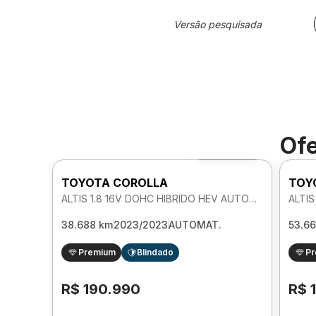
Versão pesquisada
Ofe
Foto 360º
TOYOTA COROLLA
TOY
ALTIS 1.8 16V DOHC HIBRIDO HEV AUTOMATICO
38.688 km
2023/2023
AUTOMAT.
53.6
Premium
Blindado
P
R$ 190.990
R$ 