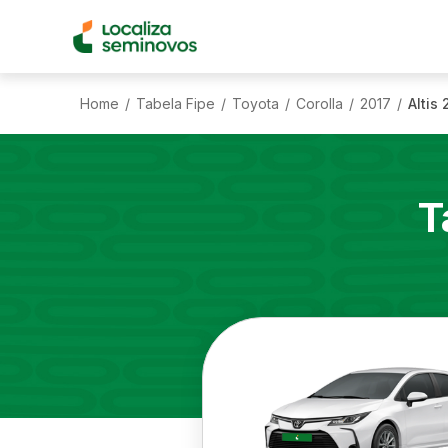
Home
Tabela Fipe
Toyota
Corolla
2017
Altis
/
/
/
/
/
T