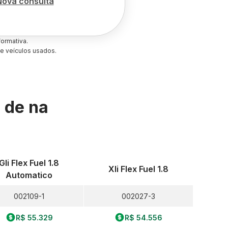
Nova consulta
ormativa.
e veículos usados.
s de
na
Gli Flex Fuel 1.8
Xli Flex Fuel 1.8
Automatico
002109-1
002027-3
R$ 55.329
R$ 54.556