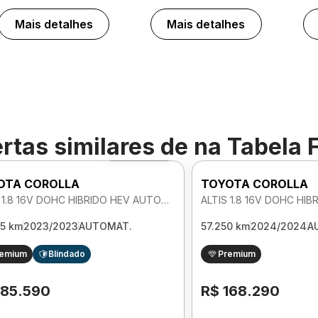
Mais detalhes
Mais detalhes
rtas similares de
na Tabela 
Foto 360º
OTA COROLLA
TOYOTA COROLLA
ALTIS 1.8 16V DOHC HIBRIDO HEV AUTOMATICO
65 km
2023/2023
AUTOMAT.
57.250 km
2024/2024
A
remium
Blindado
Premium
185.590
R$ 168.290