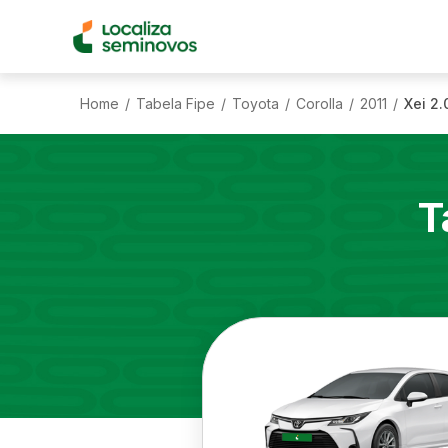
Home
Tabela Fipe
Toyota
Corolla
2011
Xei 2.
/
/
/
/
/
T