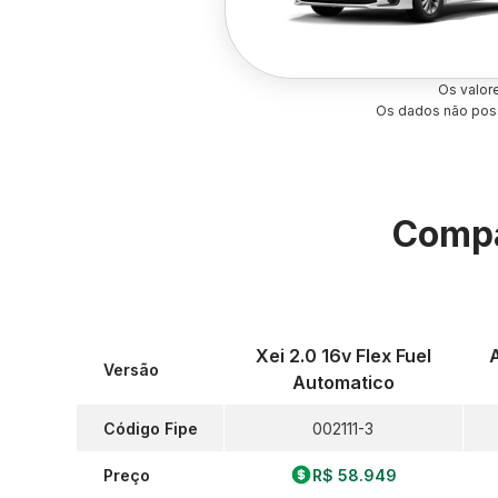
Os valor
Os dados não poss
Compa
Xei 2.0 16v Flex Fuel
A
Versão
Automatico
Código Fipe
002111-3
Preço
R$ 58.949