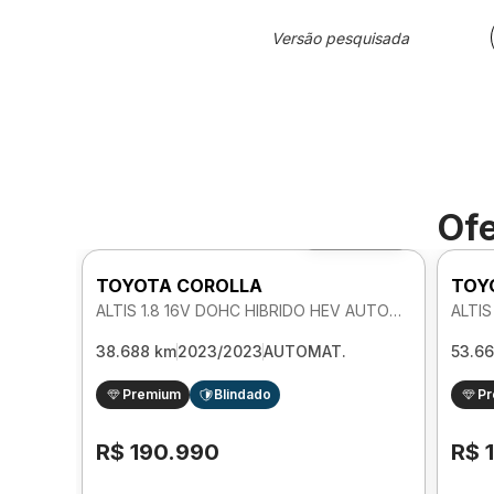
Versão pesquisada
Ofe
Foto 360º
TOYOTA COROLLA
TOY
ALTIS 1.8 16V DOHC HIBRIDO HEV AUTOMATICO
38.688 km
2023/2023
AUTOMAT.
53.6
Premium
Blindado
P
R$ 190.990
R$ 