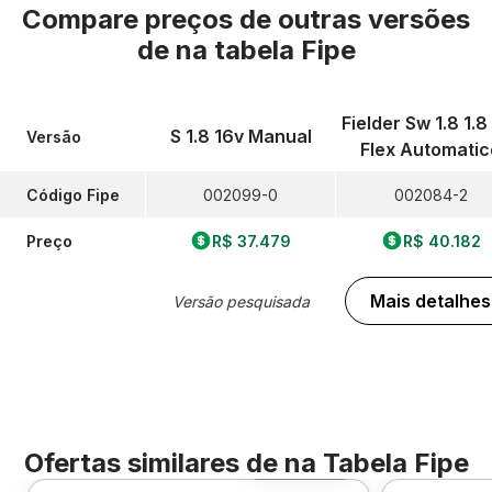
Compare preços de outras versões
de
na tabela Fipe
Fielder Sw 1.8 1.8
S 1.8 16v Manual
Versão
Flex Automatic
Código Fipe
002099-0
002084-2
Preço
R$ 37.479
R$ 40.182
Mais detalhes
Versão pesquisada
Ofertas similares de
na Tabela Fipe
Foto 360º