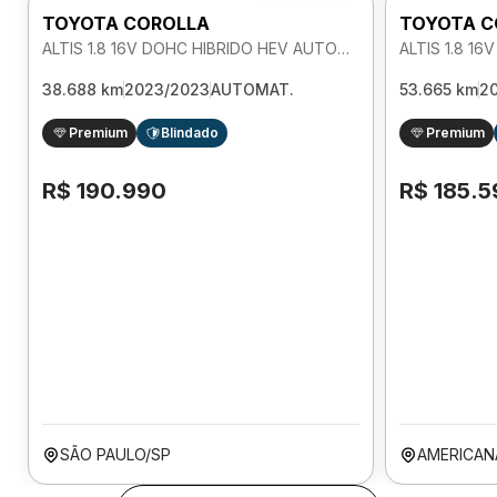
TOYOTA COROLLA
TOYOTA C
ALTIS 1.8 16V DOHC HIBRIDO HEV AUTOMATICO
38.688 km
2023/2023
AUTOMAT.
53.665 km
2
Premium
Blindado
Premium
R$ 190.990
R$ 185.5
SÃO PAULO/SP
AMERICAN