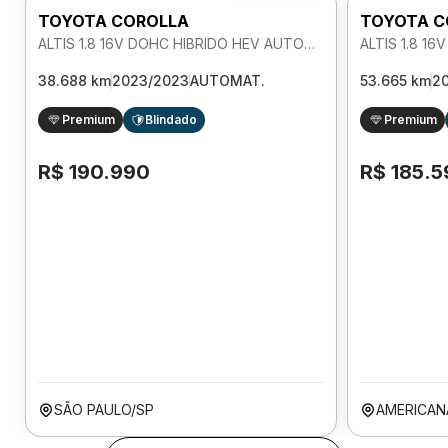
TOYOTA COROLLA
TOYOTA C
ALTIS 1.8 16V DOHC HIBRIDO HEV AUTOMATICO
38.688 km
2023/2023
AUTOMAT.
53.665 km
2
Premium
Blindado
Premium
R$ 190.990
R$ 185.5
SÃO PAULO/SP
AMERICAN