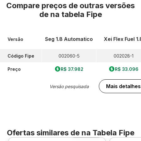
Compare preços de outras versões
de
na tabela Fipe
Seg 1.8 Automatico
Xei Flex Fuel 1.
Versão
Código Fipe
002060-5
002028-1
Preço
R$ 37.982
R$ 33.096
Mais detalhes
Versão pesquisada
Ofertas similares de
na Tabela Fipe
Foto 360º