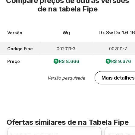
Compare preços de outras versões
de
na tabela Fipe
Wg
Dx Sw Dx 1.6 1
Versão
Código Fipe
002013-3
002011-7
Preço
R$ 8.666
R$ 9.676
Mais detalhes
Versão pesquisada
Ofertas similares de
na Tabela Fipe
Foto 360º