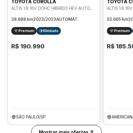
TOYOTA COROLLA
TOYOTA C
ALTIS 1.8 16V DOHC HIBRIDO HEV AUTOMATICO
38.688 km
2023/2023
AUTOMAT.
53.665 km
2
Premium
Blindado
Premium
R$ 190.990
R$ 185.5
SÃO PAULO/SP
AMERICAN
Mostrar mais ofertas