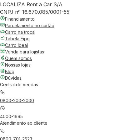
LOCALIZA Rent a Car S/A
CNPJ nº 16.670.085/0001-55
Financiamento
Parcelamento no cartão
Carro na troca
Tabela Fipe
Carro Ideal
Venda para lojistas
Quem somos
Nossas lojas
Blog
Dúvidas
Central de vendas
0800-200-2000
4000-1695
Atendimento ao cliente
0800-701-2523