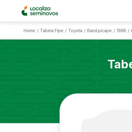
Home
Tabela Fipe
Toyota
Band.picape
1996
/
/
/
/
/
Tabe