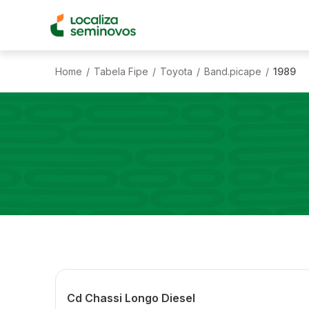
Home
Tabela Fipe
Toyota
Band.picape
1989
/
/
/
/
Cd Chassi Longo Diesel