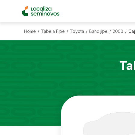
Home
Tabela Fipe
Toyota
Band.jipe
2000
Ca
/
/
/
/
/
Ta