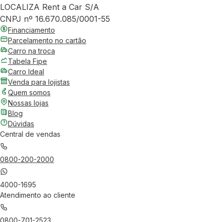
LOCALIZA Rent a Car S/A
CNPJ nº 16.670.085/0001-55
Financiamento
Parcelamento no cartão
Carro na troca
Tabela Fipe
Carro Ideal
Venda para lojistas
Quem somos
Nossas lojas
Blog
Dúvidas
Central de vendas
0800-200-2000
4000-1695
Atendimento ao cliente
0800-701-2523