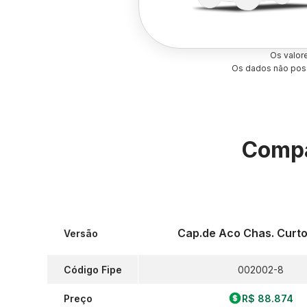
Os valor
Os dados não poss
Compa
Cap.de Aco Chas. Curto
Versão
Código Fipe
002002-8
Preço
R$ 88.874