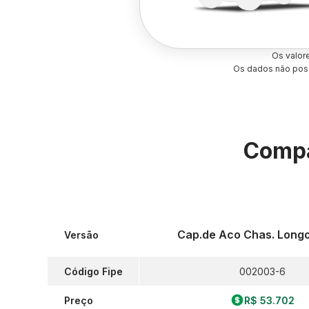
Os valor
Os dados não poss
Compa
Cap.de Aco Chas. Longo
Versão
Código Fipe
002003-6
Preço
R$ 53.702