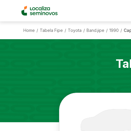
Home
Tabela Fipe
Toyota
Band.jipe
1990
Cap
/
/
/
/
/
Ta