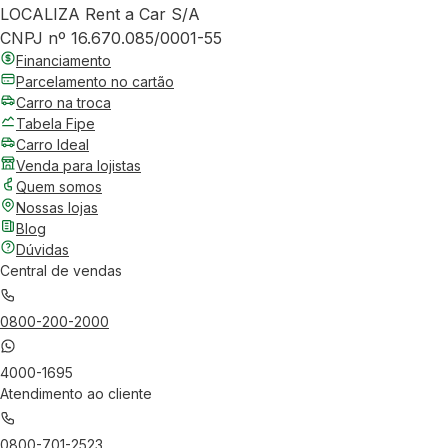
LOCALIZA Rent a Car S/A
CNPJ nº 16.670.085/0001-55
Financiamento
Parcelamento no cartão
Carro na troca
Tabela Fipe
Carro Ideal
Venda para lojistas
Quem somos
Nossas lojas
Blog
Dúvidas
Central de vendas
0800-200-2000
4000-1695
Atendimento ao cliente
0800-701-2523