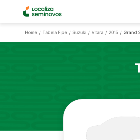
Home
Tabela Fipe
Suzuki
Vitara
2015
Grand 2
/
/
/
/
/