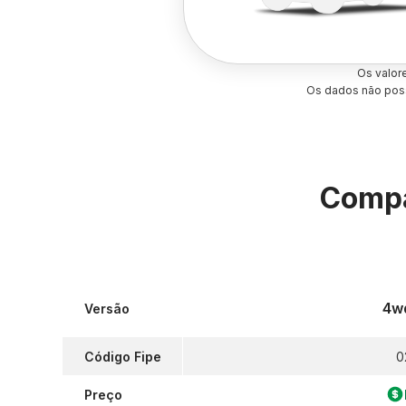
Os valor
Os dados não poss
Compa
4wd
Versão
Código Fipe
0
Preço