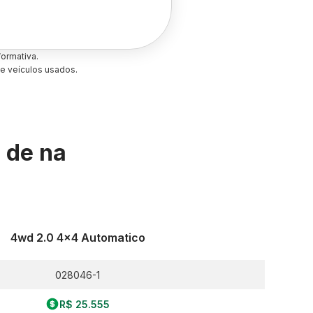
ormativa.
e veículos usados.
s de
na
4wd 2.0 4x4 Automatico
028046-1
R$ 25.555