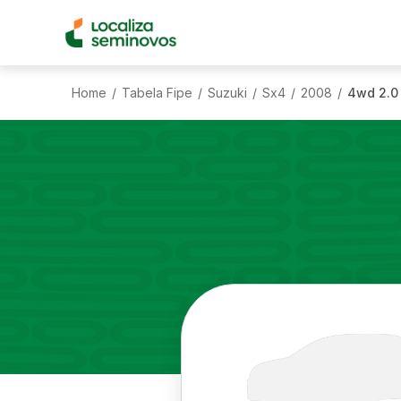
Home
Tabela Fipe
Suzuki
Sx4
2008
4wd 2.0
/
/
/
/
/