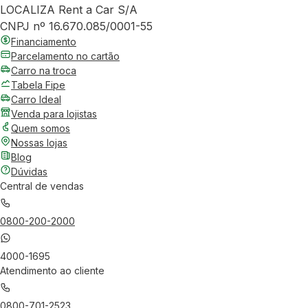
LOCALIZA Rent a Car S/A
CNPJ nº 16.670.085/0001-55
Financiamento
Parcelamento no cartão
Carro na troca
Tabela Fipe
Carro Ideal
Venda para lojistas
Quem somos
Nossas lojas
Blog
Dúvidas
Central de vendas
0800-200-2000
4000-1695
Atendimento ao cliente
0800-701-2523