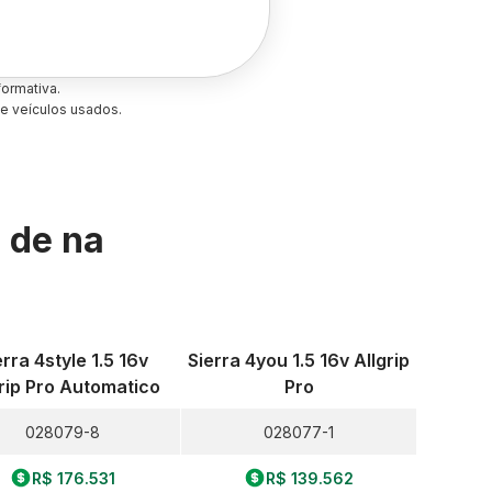
ormativa.
e veículos usados.
s de
na
erra 4style 1.5 16v
Sierra 4you 1.5 16v Allgrip
grip Pro Automatico
Pro
028079-8
028077-1
R$ 176.531
R$ 139.562