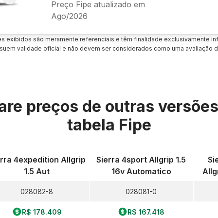
Preço Fipe atualizado em
Ago/2026
es exibidos são meramente referenciais e têm finalidade exclusivamente inf
uem validade oficial e não devem ser considerados como uma avaliação d
re preços de outras versõe
tabela Fipe
rra 4expedition Allgrip
Sierra 4sport Allgrip 1.5
Si
1.5 Aut
16v Automatico
All
028082-8
028081-0
R$ 178.409
R$ 167.418