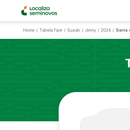
Home
Tabela Fipe
Suzuki
Jimny
2024
Sierra 
/
/
/
/
/