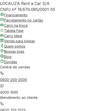
LOCALIZA Rent a Car S/A
CNPJ nº 16.670.085/0001-55
Financiamento
Parcelamento no cartão
Carro na troca
Tabela Fipe
Carro Ideal
Venda para lojistas
Quem somos
Nossas lojas
Blog
Dúvidas
Central de vendas
0800-200-2000
4000-1695
Atendimento ao cliente
0800-701-2523