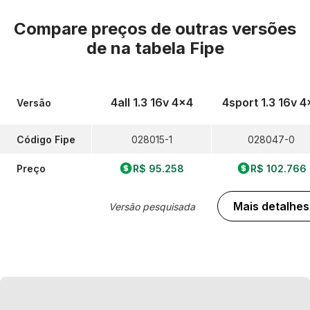
Compare preços de outras versões
de
na tabela Fipe
4all 1.3 16v 4x4
4sport 1.3 16v 4
Versão
Código Fipe
028015-1
028047-0
Preço
R$ 95.258
R$ 102.766
Mais detalhes
Versão pesquisada