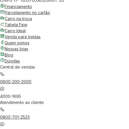
CNPJ nº 16.670.085/0001-55
Financiamento
Parcelamento no cartão
Carro na troca
Tabela Fipe
Carro Ideal
Venda para lojistas
Quem somos
Nossas lojas
Blog
Dúvidas
Central de vendas
0800-200-2000
4000-1695
Atendimento ao cliente
0800-701-2523