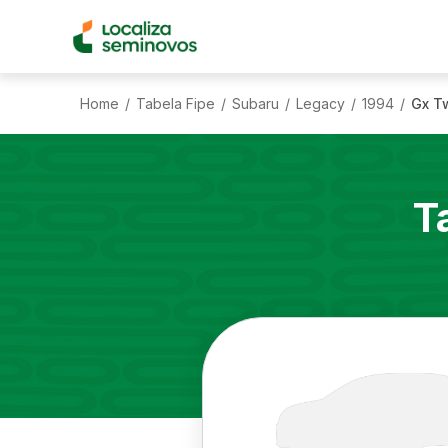
Home
Tabela Fipe
Subaru
Legacy
1994
Gx T
/
/
/
/
/
T