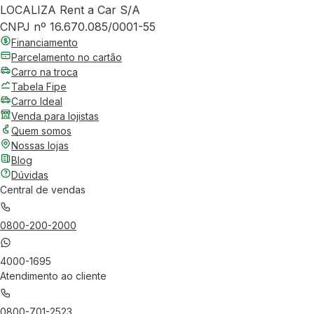
LOCALIZA Rent a Car S/A
CNPJ nº 16.670.085/0001-55
Financiamento
Parcelamento no cartão
Carro na troca
Tabela Fipe
Carro Ideal
Venda para lojistas
Quem somos
Nossas lojas
Blog
Dúvidas
Central de vendas
0800-200-2000
4000-1695
Atendimento ao cliente
0800-701-2523