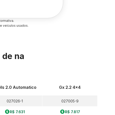
ormativa.
e veículos usados.
s de
na
Gls 2.0 Automatico
Gx 2.2 4x4
027026-1
027005-9
R$ 7.631
R$ 7.817