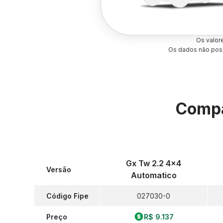
Os valor
Os dados não poss
Compa
Gx Tw 2.2 4x4
Versão
Automatico
Código Fipe
027030-0
Preço
R$ 9.137