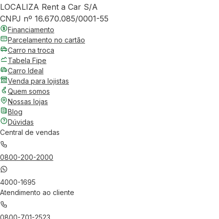
LOCALIZA Rent a Car S/A
CNPJ nº 16.670.085/0001-55
Financiamento
Parcelamento no cartão
Carro na troca
Tabela Fipe
Carro Ideal
Venda para lojistas
Quem somos
Nossas lojas
Blog
Dúvidas
Central de vendas
0800-200-2000
4000-1695
Atendimento ao cliente
0800-701-2523