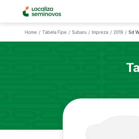
Home
Tabela Fipe
Subaru
Impreza
2019
Sd W
/
/
/
/
/
Ta