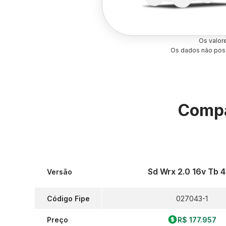
Os valor
Os dados não poss
Compa
Sd Wrx 2.0 16v Tb 
Versão
Código Fipe
027043-1
Preço
R$ 177.957