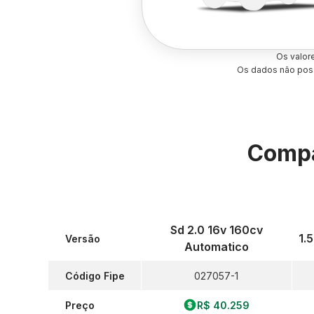
Os valor
Os dados não poss
Compa
Sd 2.0 16v 160cv
1.
Versão
Automatico
Código Fipe
027057-1
Preço
R$ 40.259