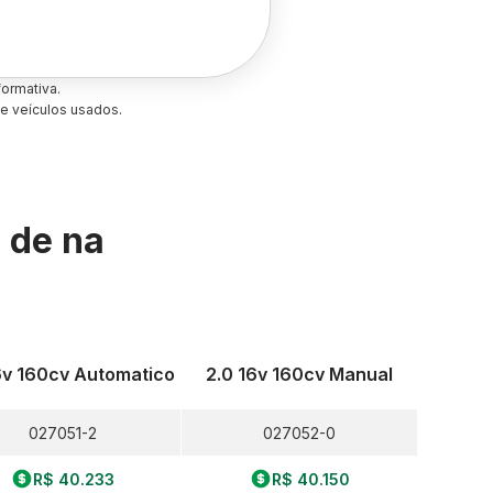
ormativa.
e veículos usados.
s de
na
6v 160cv Automatico
2.0 16v 160cv Manual
027051-2
027052-0
R$ 40.233
R$ 40.150