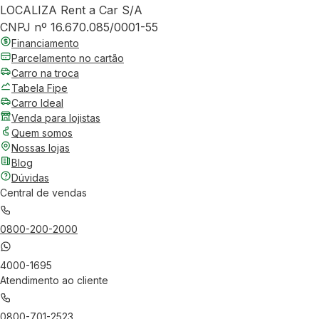
LOCALIZA Rent a Car S/A
CNPJ nº 16.670.085/0001-55
Financiamento
Parcelamento no cartão
Carro na troca
Tabela Fipe
Carro Ideal
Venda para lojistas
Quem somos
Nossas lojas
Blog
Dúvidas
Central de vendas
0800-200-2000
4000-1695
Atendimento ao cliente
0800-701-2523