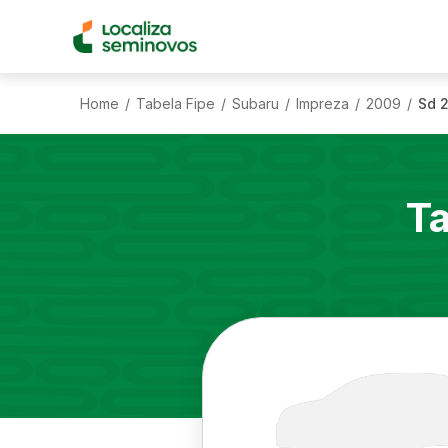
Home
Tabela Fipe
Subaru
Impreza
2009
Sd 2
/
/
/
/
/
Ta