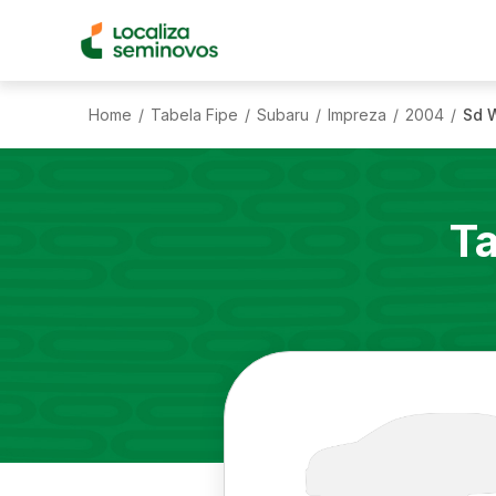
Home
Tabela Fipe
Subaru
Impreza
2004
Sd W
/
/
/
/
/
Ta