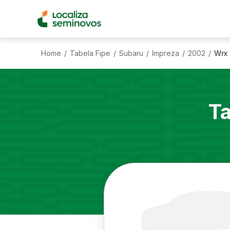
Home
Tabela Fipe
Subaru
Impreza
2002
Wrx 
/
/
/
/
/
Ta