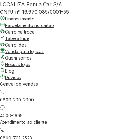
LOCALIZA Rent a Car S/A
CNPJ nº 16.670.085/0001-55
Financiamento
Parcelamento no cartão
Carro na troca
Tabela Fipe
Carro Ideal
Venda para lojistas
Quem somos
Nossas lojas
Blog
Dúvidas
Central de vendas
0800-200-2000
4000-1695
Atendimento ao cliente
0800-701-2523