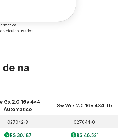
ormativa.
e veículos usados.
s de
na
w Gx 2.0 16v 4x4
Sw Wrx 2.0 16v 4x4 Tb
Automatico
027042-3
027044-0
R$ 30.187
R$ 46.521