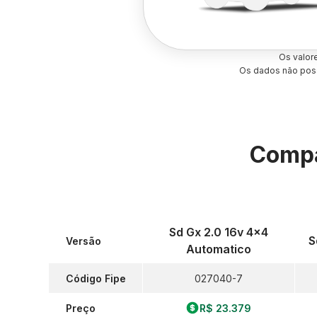
Os valor
Os dados não poss
Compa
Sd Gx 2.0 16v 4x4
S
Versão
Automatico
Código Fipe
027040-7
Preço
R$ 23.379