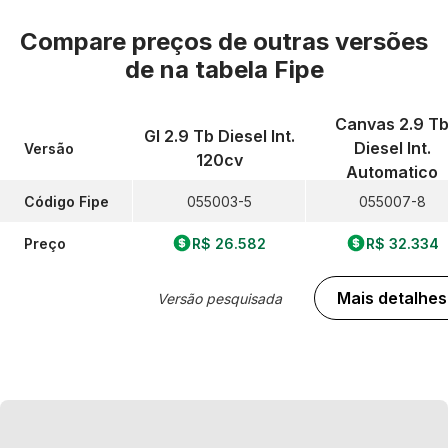
Compare preços de outras versões
de
na tabela Fipe
Canvas 2.9 T
Gl 2.9 Tb Diesel Int.
Diesel Int.
Versão
120cv
Automatico
Código Fipe
055003-5
055007-8
Preço
R$ 26.582
R$ 32.334
Mais detalhes
Versão pesquisada