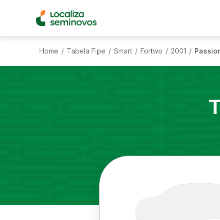
Home
Tabela Fipe
Smart
Fortwo
2001
Passio
/
/
/
/
/
T