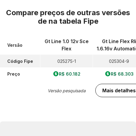
Compare preços de outras versões
de
na tabela Fipe
Gt Line 1.0 12v Sce
Gt Line Flex Rl
Versão
Flex
1.6.16v Automat
Código Fipe
025275-1
025304-9
Preço
R$ 60.182
R$ 68.303
Mais detalhes
Versão pesquisada