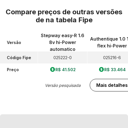
Compare preços de outras versões
de
na tabela Fipe
Stepway easy-R 1.6
Authentique 1.0 
8v hi-Power
Versão
flex hi-Power
automatico
Código Fipe
025222-0
025216-6
Preço
R$ 41.502
R$ 33.464
Mais detalhes
Versão pesquisada