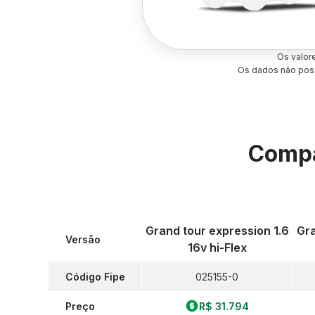
Os valor
Os dados não poss
Compa
Grand tour expression 1.6
Gra
Versão
16v hi-Flex
Código Fipe
025155-0
Preço
R$ 31.794