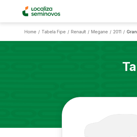
Home
Tabela Fipe
Renault
Megane
2011
Gran
/
/
/
/
/
Ta