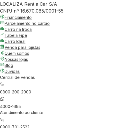
LOCALIZA Rent a Car S/A
CNPJ nº 16.670.085/0001-55
Financiamento
Parcelamento no cartão
Carro na troca
Tabela Fipe
Carro Ideal
Venda para lojistas
Quem somos
Nossas lojas
Blog
Dúvidas
Central de vendas
0800-200-2000
4000-1695
Atendimento ao cliente
0800-701-2523