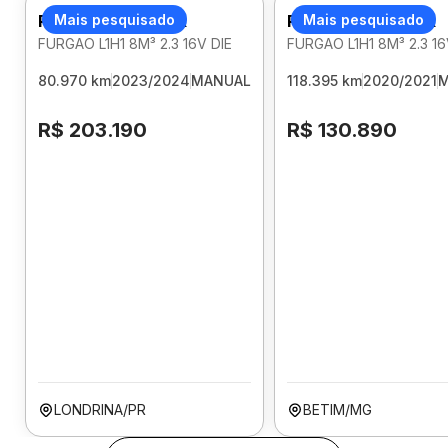
RENAULT MASTER
Mais pesquisado
RENAULT MASTER
Mais pesquisado
FURGAO L1H1 8M³ 2.3 16V DIE
FURGAO L1H1 8M³ 2.3 16
80.970 km
2023/2024
MANUAL
118.395 km
2020/2021
M
R$ 203.190
R$ 130.890
LONDRINA/PR
BETIM/MG