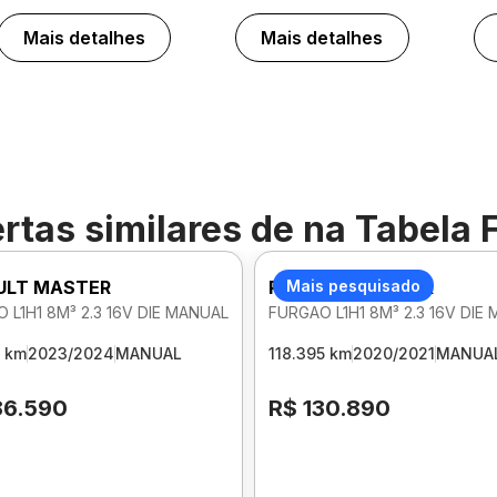
Mais detalhes
Mais detalhes
rtas similares de
na Tabela 
ULT MASTER
RENAULT MASTER
Mais pesquisado
 L1H1 8M³ 2.3 16V DIE MANUAL
FURGAO L1H1 8M³ 2.3 16V DIE
 km
2023/2024
MANUAL
118.395 km
2020/2021
MANUA
86.590
R$ 130.890