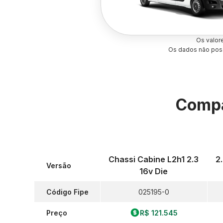
Os valor
Os dados não poss
Compa
Chassi Cabine L2h1 2.3
2
Versão
16v Die
Código Fipe
025195-0
Preço
R$ 121.545