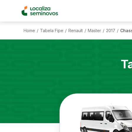
Home
Tabela Fipe
Renault
Master
2017
Chass
/
/
/
/
/
T