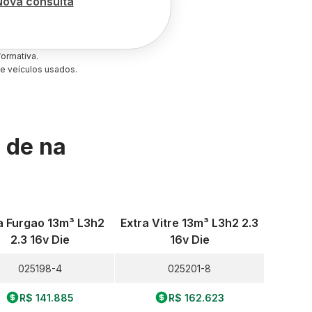
Nova consulta
ormativa.
e veículos usados.
s de
na
a Furgao 13m³ L3h2
Extra Vitre 13m³ L3h2 2.3
2.3 16v Die
16v Die
025198-4
025201-8
R$ 141.885
R$ 162.623