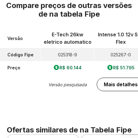
Compare preços de outras versões
de
na tabela Fipe
E-Tech 26kw
Intense 1.0 12v 
Versão
eletrico automatico
Flex
Código Fipe
025318-9
025267-0
Preço
R$ 60.144
R$ 51.795
Mais detalhes
Versão pesquisada
Ofertas similares de
na Tabela Fipe
Foto 