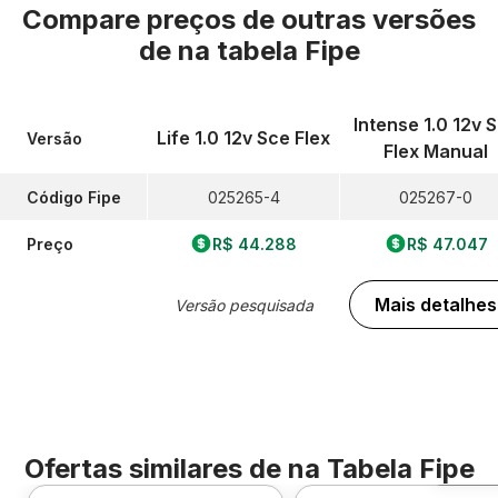
Compare preços de outras versões
de
na tabela Fipe
Intense 1.0 12v 
Life 1.0 12v Sce Flex
Versão
Flex Manual
Código Fipe
025265-4
025267-0
Preço
R$ 44.288
R$ 47.047
Mais detalhes
Versão pesquisada
Ofertas similares de
na Tabela Fipe
Foto 